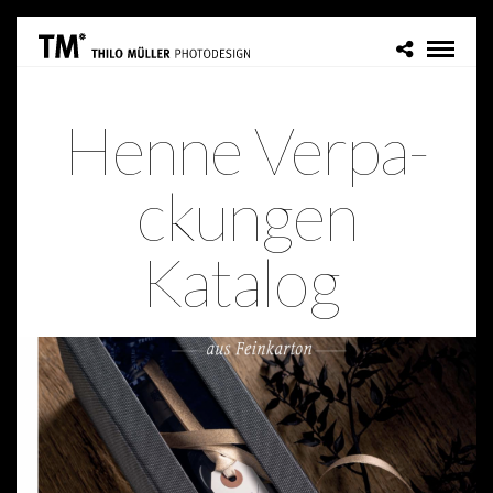
Hen­ne Ver­pa­
ckun­gen
Katalog