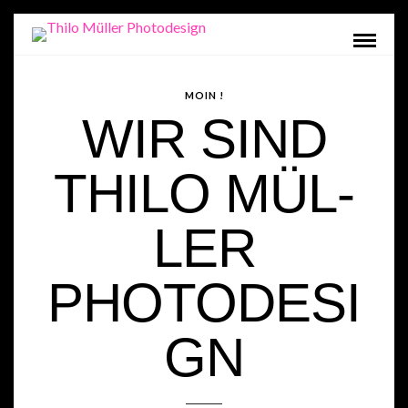
MOIN !
WIR SIND
THI­LO MÜL­
LER
PHOTODESI
GN