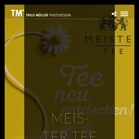
MEIS­
TER TEE